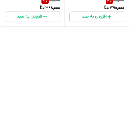
415,000
415,000
4
%
4
%
شده با استویا
398,000
398,000
افزودن به سبد
افزودن به سبد