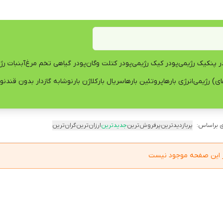
ر پنکیک رژیمی
پودر کیک رژیمی
پودر کتلت وگان
پودر گیاهی تخم مرغ
آبنبات رژ
ی) رژیمی
انرژی بارها
پروتئین بارها
سریال بار
کلاژن بار
نوشابه گازدار بدون قند
نو
 براساس:
پربازدیدترین
پرفروش‌ترین
جدیدترین
ارزان‌ترین
گران‌ترین
در این صفحه موجود نیست