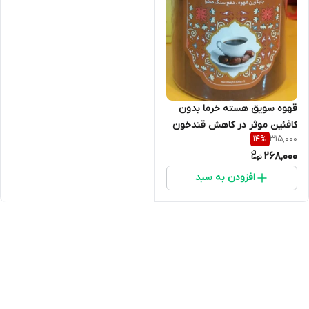
قهوه سویق هسته خرما بدون
کافئین موثر در کاهش قندخون
315,000
14
%
268,000
افزودن به سبد