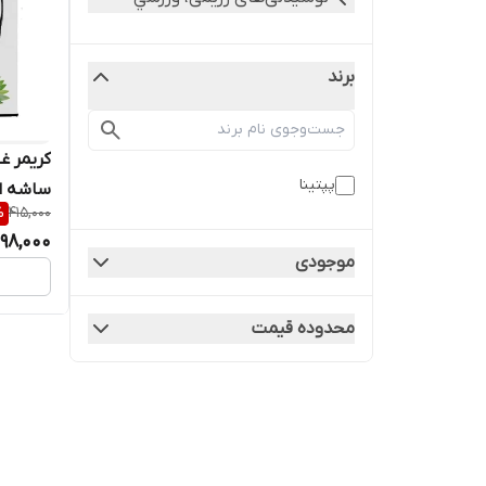
برند
پپتینا
ساشه ا
%
415,000
استویا
98,000
موجودی
محدوده قیمت