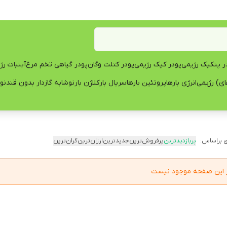
ر پنکیک رژیمی
پودر کیک رژیمی
پودر کتلت وگان
پودر گیاهی تخم مرغ
آبنبات رژ
ی) رژیمی
انرژی بارها
پروتئین بارها
سریال بار
کلاژن بار
نوشابه گازدار بدون قند
نو
 براساس:
پربازدیدترین
پرفروش‌ترین
جدیدترین
ارزان‌ترین
گران‌ترین
در این صفحه موجود نیست