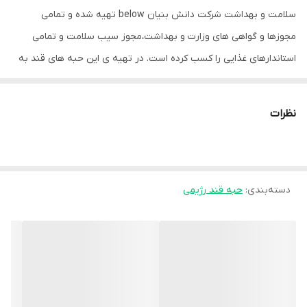
سلامت و بهداشت شرکت دانش بنیان below تهیه شده و تمامی
مجوزها و گواهی های وزارت و بهداشت،مجوز سیب سلامت و تمامی
استاندارهای غذایی را کسب کرده است. در تهیه ی این حبه های قند به
هیچ عنوان از قند و شکر معمولی که برای سلامتی مضر هست استفاده
نشده بلکه از گیاه شیرین برگ(استویا) تهیه شده که شیرینی آن 100 برابر
نظرات
قندوشکر معمولی است ولی خوشبختانه قند آن جذب خون نمی‌شود و با
مصرف این حبه های شیرین،قندخون بالا نمی رود.پس برای بیماران
دیابتی بسیار مناسب است‌. وبه علت کالری بسیار پایین، مناسب رژیمی
دسته‌بندی
:
حبه قند رژیمی
ها و ورزشکاران و تمامی افرادی است که به سلامتی خود اهمیت می
دهند.ء