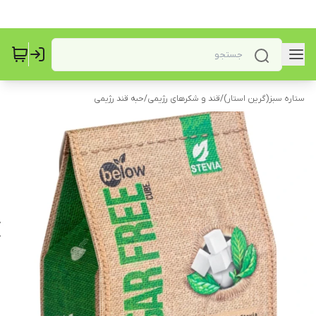
ستاره سبز(گرین استار)
/
قند و شکرهای رژیمی
/
حبه قند رژیمی