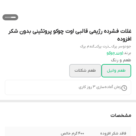
غلات فشرده رژیمی قالبی اوت چوکو پروتئینی بدون شکر
افزوده
جودوسر پرک _ذرت پرک_گندم پرک
برند:
اوت چوکو
طعم و رنگ
طعم وانیل
طعم شکلات
زمان آماده‌سازی
3
روز کاری
مشخصات
فاقد شکر افزوده
۴۰۰ گرم خالص