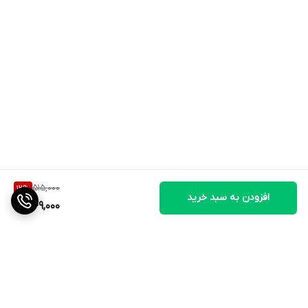
515,000
12
%
افزودن به سبد خرید
449,000