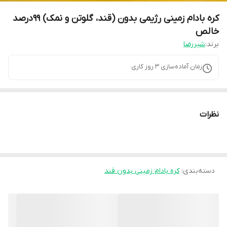
کره بادام زمینی رژیمی بدون (قند، گلوتن و نمک) 99درصد
خالص
برند:
شیررضا
زمان آماده‌سازی
3
روز کاری
نظرات
دسته‌بندی
:
کره بادام زمینی بدون قند