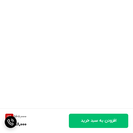
568,000
19
%
افزودن به سبد خرید
458,000