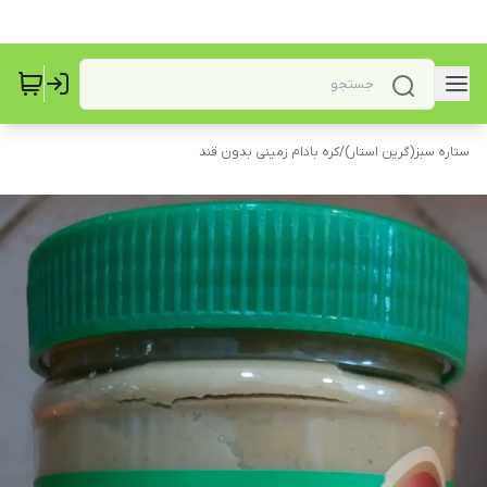
ستاره سبز(گرین استار)
/
کره بادام زمینی بدون قند