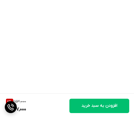
253,000
2
%
افزودن به سبد خرید
247,000