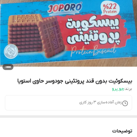
بیسکوئیت بدون قند پروتئینی جودوسر حاوی استویا
برند:
جو پرو
زمان آماده‌سازی
3
روز کاری
توضیحات