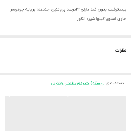
بیسکوئیت بدون قند دارای ۲۲درصد پروتئین چندغله برپایه جودوسر
حاوی استویا کینوا شیره انگور
نظرات
دسته‌بندی
:
بیسکوئیت بدون قند پروتئینی