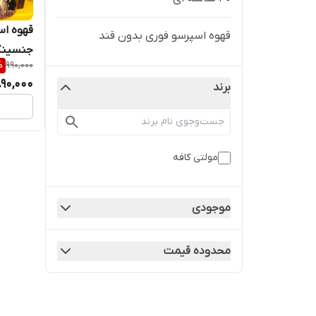
قهوه اس
قهوه اسپرسو فوری بدون قند
جنسینگ 
%
990,000
90,000
برند
مولتی کافه
موجودی
محدوده قیمت