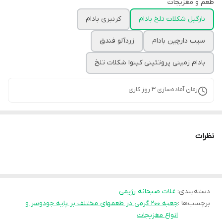
طعم و مغزیجات
نارگیل شکلات تلخ بادام
کرنبری بادام
سیب دارچین بادام
زردآلو فندق
بادام زمینی پروتئینی کینوا شکلات تلخ
زمان آماده‌سازی
3
روز کاری
نظرات
دسته‌بندی
:
غلات صبحانه رژیمی
برچسب‌ها :
جعبه ۲۰۰ گرمی در طعمهای مختلف بر پایه جودوسر و
انواع مغزیجات